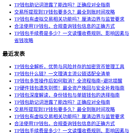
TP钱包助记词泄露了能改吗？正确应对全指南
交易所提现到TP钱包要多久？最全到账时间攻略
TP钱包有虚拟交易相关功能吗？厘清边界与监管要求
合法使用TP钱包，合规查询钱包信息的正确方式
TP钱包手续费是多少？一文读懂收费规则、影响因素与
省钱攻略
最近发表
TP钱包全解析，优势与风险并存的加密货币管理工具
TP钱包什么链？一文理清主流公链适配全清单
TP钱包多签操作后如何取消？全流程指南+避坑提醒
TP硬件钱包遗失别慌！最全资产挽回与安全补救指南
TP钱包深度解读，身份钱包与单链钱包的选择指南
TP钱包助记词泄露了能改吗？正确应对全指南
交易所提现到TP钱包要多久？最全到账时间攻略
TP钱包有虚拟交易相关功能吗？厘清边界与监管要求
合法使用TP钱包，合规查询钱包信息的正确方式
TP钱包手续费是多少？一文读懂收费规则、影响因素与