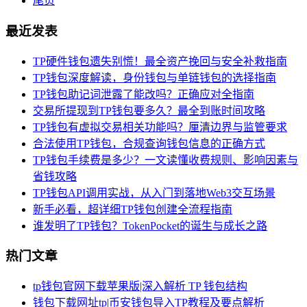
尾页
最近发表
TP硬件钱包遗失别慌！最全资产挽回与安全补救指南
TP钱包深度解读，身份钱包与单链钱包的选择指南
TP钱包助记词泄露了能改吗？正确应对全指南
交易所提现到TP钱包要多久？最全到账时间攻略
TP钱包有虚拟交易相关功能吗？厘清边界与监管要求
合法使用TP钱包，合规查询钱包信息的正确方式
TP钱包手续费是多少？一文读懂收费规则、影响因素与
省钱攻略
TP钱包API调用实战，从入门到落地Web3交互场景
新手必看，超详细TP钱包创建全流程指南
谁发明了TP钱包？TokenPocket的诞生与成长之路
热门文章
tp钱包官网下载苹果版|深入解析 TP 钱包结构
钱包下载网址tp|币安钱包导入TP教程及要点解析