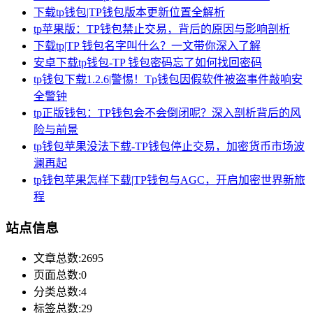
下载tp钱包|TP钱包版本更新位置全解析
tp苹果版：TP钱包禁止交易，背后的原因与影响剖析
下载tp|TP 钱包名字叫什么？一文带你深入了解
安卓下载tp钱包-TP 钱包密码忘了如何找回密码
tp钱包下载1.2.6|警惕！Tp钱包因假软件被盗事件敲响安
全警钟
tp正版钱包：TP钱包会不会倒闭呢？深入剖析背后的风
险与前景
tp钱包苹果没法下载-TP钱包停止交易，加密货币市场波
澜再起
tp钱包苹果怎样下载|TP钱包与AGC，开启加密世界新旅
程
站点信息
文章总数:2695
页面总数:0
分类总数:4
标签总数:29