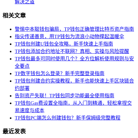
解决之道
相关文章
警惕中本聪钱包骗局，TP钱包正确管理比特币资产指南
指尖传递善意，用TP钱包为流浪小动物撑起温暖伞
TP钱包创建U钱包全攻略，新手快速上手指南
TP钱包添加合约地址不联网？真相、实操与风险提醒
TP钱包最多可同时使用几个？全方位解析使用规则与安
全要点
TP数字钱包怎么登录？新手完整登录指南
TP钱包创建合约实操教程，新手也能快速上手区块链合
约部署
告别资产失联！TP钱包同步功能最全使用指南
TP钱包Gas费设置全指南，从入门到精通，轻松拿捏交
易速度与成本
TP钱包PC端怎么创建钱包？新手保姆级完整教程
最近发表