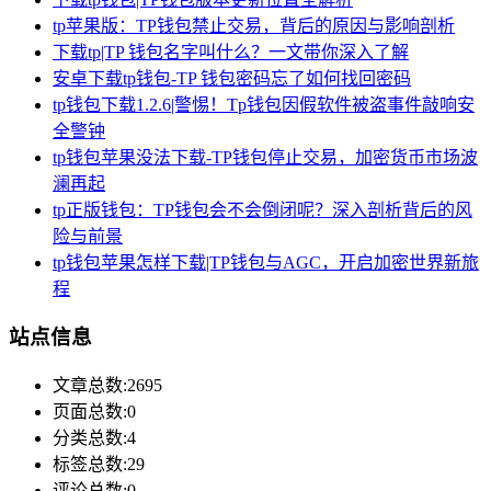
tp苹果版：TP钱包禁止交易，背后的原因与影响剖析
下载tp|TP 钱包名字叫什么？一文带你深入了解
安卓下载tp钱包-TP 钱包密码忘了如何找回密码
tp钱包下载1.2.6|警惕！Tp钱包因假软件被盗事件敲响安
全警钟
tp钱包苹果没法下载-TP钱包停止交易，加密货币市场波
澜再起
tp正版钱包：TP钱包会不会倒闭呢？深入剖析背后的风
险与前景
tp钱包苹果怎样下载|TP钱包与AGC，开启加密世界新旅
程
站点信息
文章总数:2695
页面总数:0
分类总数:4
标签总数:29
评论总数:0