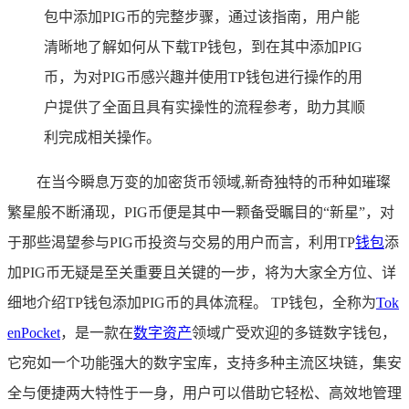
包中添加PIG币的完整步骤，通过该指南，用户能
清晰地了解如何从下载TP钱包，到在其中添加PIG
币，为对PIG币感兴趣并使用TP钱包进行操作的用
户提供了全面且具有实操性的流程参考，助力其顺
利完成相关操作。
在当今瞬息万变的加密货币领域,新奇独特的币种如璀璨
繁星般不断涌现，PIG币便是其中一颗备受瞩目的“新星”，对
于那些渴望参与PIG币投资与交易的用户而言，利用TP
钱包
添
加PIG币无疑是至关重要且关键的一步，将为大家全方位、详
细地介绍TP钱包添加PIG币的具体流程。 TP钱包，全称为
Tok
enPocket
，是一款在
数字资产
领域广受欢迎的多链数字钱包，
它宛如一个功能强大的数字宝库，支持多种主流区块链，集安
全与便捷两大特性于一身，用户可以借助它轻松、高效地管理