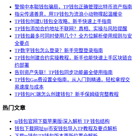
警惕中本聪钱包骗局，TP钱包正确管理比特币资产指南
指尖传递善意，用TP钱包为流浪小动物撑起温暖伞
TP钱包创建U钱包全攻略，新手快速上手指南
TP钱包添加合约地址不联网？真相、实操与风险提醒
TP钱包最多可同时使用几个？全方位解析使用规则与安
全要点
TP数字钱包怎么登录？新手完整登录指南
TP钱包创建合约实操教程，新手也能快速上手区块链合
约部署
告别资产失联！TP钱包同步功能最全使用指南
TP钱包Gas费设置全指南，从入门到精通，轻松拿捏交
易速度与成本
TP钱包PC端怎么创建钱包？新手保姆级完整教程
热门文章
tp钱包官网下载苹果版|深入解析 TP 钱包结构
钱包下载网址tp|币安钱包导入TP教程及要点解析
下载tp钱包|TP钱包版本更新位置全解析