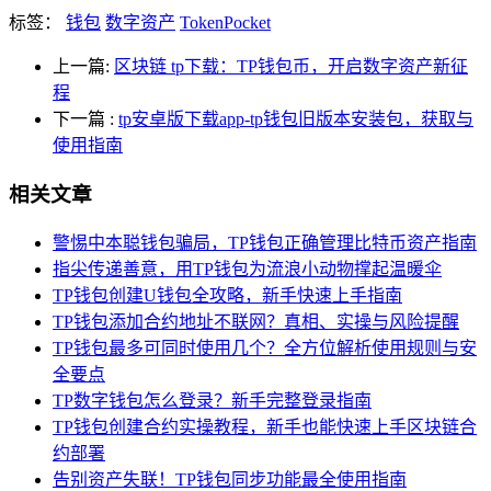
标签：
钱包
数字资产
TokenPocket
上一篇:
区块链 tp下载：TP钱包币，开启数字资产新征
程
下一篇
:
tp安卓版下载app-tp钱包旧版本安装包，获取与
使用指南
相关文章
警惕中本聪钱包骗局，TP钱包正确管理比特币资产指南
指尖传递善意，用TP钱包为流浪小动物撑起温暖伞
TP钱包创建U钱包全攻略，新手快速上手指南
TP钱包添加合约地址不联网？真相、实操与风险提醒
TP钱包最多可同时使用几个？全方位解析使用规则与安
全要点
TP数字钱包怎么登录？新手完整登录指南
TP钱包创建合约实操教程，新手也能快速上手区块链合
约部署
告别资产失联！TP钱包同步功能最全使用指南