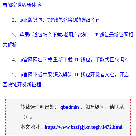
启加密世界新体验
2、
tp正版钱包：TP钱包兑换U的详细指南
3、
苹果tp钱包怎么下载-老用户必知！TP 钱包最新官网相
关解析
4、
tp官网网址下载|重新下载 TP 钱包，币能找回来吗？
5、
tp官网下载苹果|深入解读 TP 钱包开发者文档，开启
区块链开发新征程
转载请注明出处：
qbadmin
，如有疑问，请联系
（
）。
本文地址：
https://www.bzzfgjj.cn/ssgh/1472.html