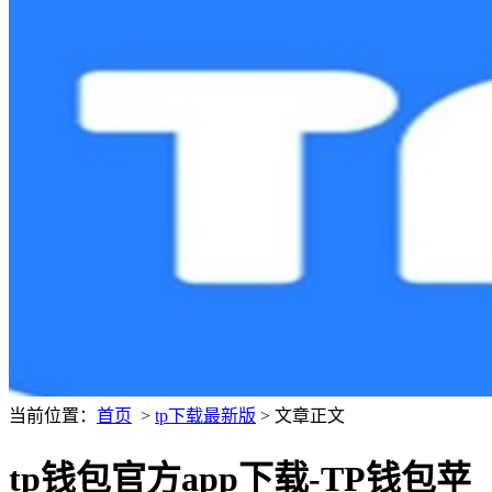
当前位置：
首页
>
tp下载最新版
> 文章正文
tp钱包官方app下载-TP钱包苹