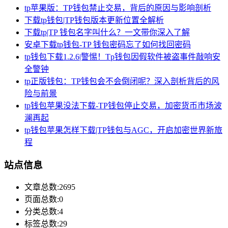
tp苹果版：TP钱包禁止交易，背后的原因与影响剖析
下载tp钱包|TP钱包版本更新位置全解析
下载tp|TP 钱包名字叫什么？一文带你深入了解
安卓下载tp钱包-TP 钱包密码忘了如何找回密码
tp钱包下载1.2.6|警惕！Tp钱包因假软件被盗事件敲响安
全警钟
tp正版钱包：TP钱包会不会倒闭呢？深入剖析背后的风
险与前景
tp钱包苹果没法下载-TP钱包停止交易，加密货币市场波
澜再起
tp钱包苹果怎样下载|TP钱包与AGC，开启加密世界新旅
程
站点信息
文章总数:2695
页面总数:0
分类总数:4
标签总数:29