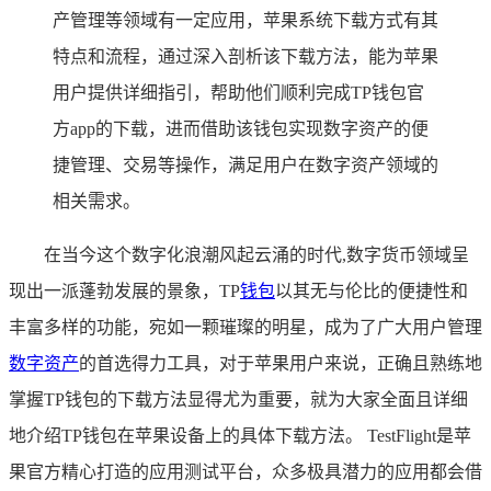
产管理等领域有一定应用，苹果系统下载方式有其
特点和流程，通过深入剖析该下载方法，能为苹果
用户提供详细指引，帮助他们顺利完成TP钱包官
方app的下载，进而借助该钱包实现数字资产的便
捷管理、交易等操作，满足用户在数字资产领域的
相关需求。
在当今这个数字化浪潮风起云涌的时代,数字货币领域呈
现出一派蓬勃发展的景象，TP
钱包
以其无与伦比的便捷性和
丰富多样的功能，宛如一颗璀璨的明星，成为了广大用户管理
数字资产
的首选得力工具，对于苹果用户来说，正确且熟练地
掌握TP钱包的下载方法显得尤为重要，就为大家全面且详细
地介绍TP钱包在苹果设备上的具体下载方法。 TestFlight是苹
果官方精心打造的应用测试平台，众多极具潜力的应用都会借