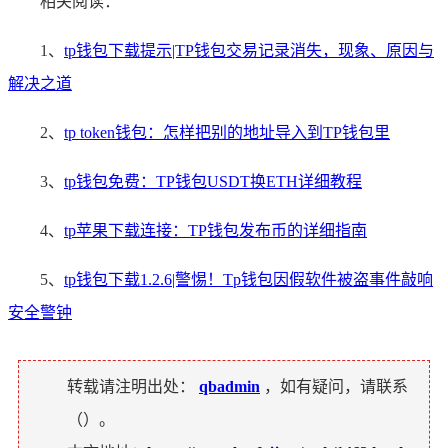
相关阅读：
1、
tp钱包下载提示|TP钱包交易记录消失，现象、原因与
解决之道
2、
tp token钱包：怎样把别的地址导入到TP钱包里
3、
tp钱包免费：TP钱包USDT换ETH详细教程
4、
tp苹果下载连接：TP钱包发布币的详细指南
5、
tp钱包下载1.2.6|警惕！Tp钱包因假软件被盗事件敲响
安全警钟
转载请注明出处：
qbadmin
，如有疑问，请联系
（
）。