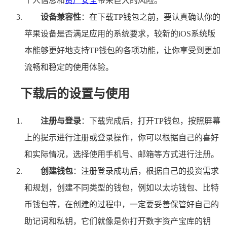
个人信息和
资产安全
带来巨大的风险。
设备兼容性
：在下载TP钱包之前，要认真确认你的
苹果设备是否满足应用的系统要求，较新的iOS系统版
本能够更好地支持TP钱包的各项功能，让你享受到更加
流畅和稳定的使用体验。
下载后的设置与使用
注册与登录
：下载完成后，打开TP钱包，按照屏幕
上的提示进行注册或登录操作，你可以根据自己的喜好
和实际情况，选择使用手机号、邮箱等方式进行注册。
创建钱包
：注册登录成功后，根据自己的投资需求
和规划，创建不同类型的钱包，例如以太坊钱包、比特
币钱包等，在创建的过程中，一定要妥善保管好自己的
助记词和私钥，它们就像是你打开数字资产宝库的钥