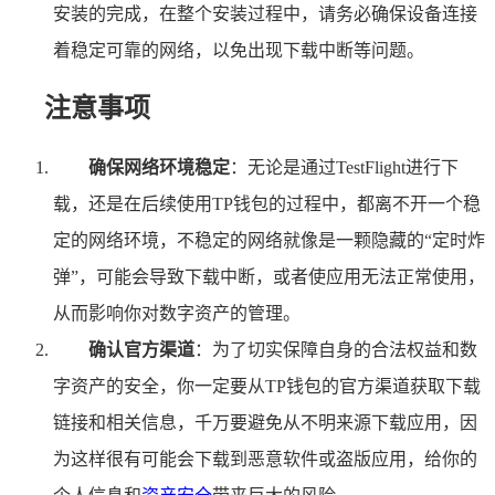
安装的完成，在整个安装过程中，请务必确保设备连接
着稳定可靠的网络，以免出现下载中断等问题。
注意事项
确保网络环境稳定
：无论是通过TestFlight进行下
载，还是在后续使用TP钱包的过程中，都离不开一个稳
定的网络环境，不稳定的网络就像是一颗隐藏的“定时炸
弹”，可能会导致下载中断，或者使应用无法正常使用，
从而影响你对数字资产的管理。
确认官方渠道
：为了切实保障自身的合法权益和数
字资产的安全，你一定要从TP钱包的官方渠道获取下载
链接和相关信息，千万要避免从不明来源下载应用，因
为这样很有可能会下载到恶意软件或盗版应用，给你的