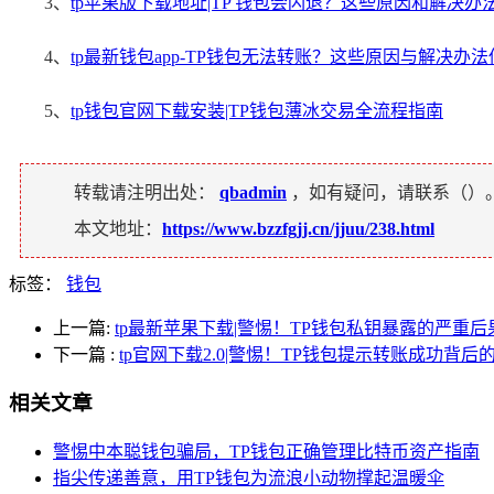
3、
tp苹果版下载地址|TP 钱包会闪退？这些原因和解决办
4、
tp最新钱包app-TP钱包无法转账？这些原因与解决办
5、
tp钱包官网下载安装|TP钱包薄冰交易全流程指南
转载请注明出处：
qbadmin
，如有疑问，请联系（
）
本文地址：
https://www.bzzfgjj.cn/jjuu/238.html
标签：
钱包
上一篇:
tp最新苹果下载|警惕！TP钱包私钥暴露的严重
下一篇
:
tp官网下载2.0|警惕！TP钱包提示转账成功背后
相关文章
警惕中本聪钱包骗局，TP钱包正确管理比特币资产指南
指尖传递善意，用TP钱包为流浪小动物撑起温暖伞