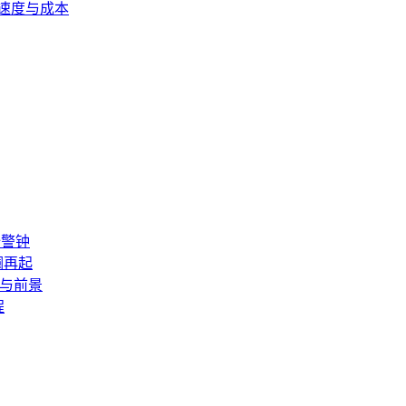
易速度与成本
全警钟
澜再起
险与前景
程