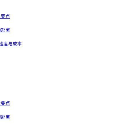
全要点
约部署
易速度与成本
全要点
约部署