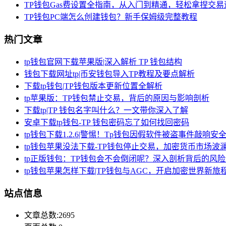
TP钱包Gas费设置全指南，从入门到精通，轻松拿捏交
TP钱包PC端怎么创建钱包？新手保姆级完整教程
热门文章
tp钱包官网下载苹果版|深入解析 TP 钱包结构
钱包下载网址tp|币安钱包导入TP教程及要点解析
下载tp钱包|TP钱包版本更新位置全解析
tp苹果版：TP钱包禁止交易，背后的原因与影响剖析
下载tp|TP 钱包名字叫什么？一文带你深入了解
安卓下载tp钱包-TP 钱包密码忘了如何找回密码
tp钱包下载1.2.6|警惕！Tp钱包因假软件被盗事件敲响安
tp钱包苹果没法下载-TP钱包停止交易，加密货币市场波
tp正版钱包：TP钱包会不会倒闭呢？深入剖析背后的风
tp钱包苹果怎样下载|TP钱包与AGC，开启加密世界新旅
站点信息
文章总数:2695