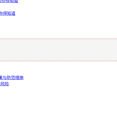
法你得知道
法你得知道
。
后果与防范措施
的风险