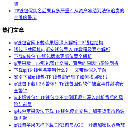
骤
TP钱包假实名后果有多严重？从资产冻结到法律追责的
全维度警示
热门文章
tp钱包官网下载苹果版|深入解析 TP 钱包结构
钱包下载网址tp|币安钱包导入TP教程及要点解析
下载tp钱包|TP钱包版本更新位置全解析
tp苹果版：TP钱包禁止交易，背后的原因与影响剖析
下载tp|TP 钱包名字叫什么？一文带你深入了解
安卓下载tp钱包-TP 钱包密码忘了如何找回密码
tp钱包下载1.2.6|警惕！Tp钱包因假软件被盗事件敲响安
全警钟
tp正版钱包：TP钱包会不会倒闭呢？深入剖析背后的风
险与前景
tp钱包苹果没法下载-TP钱包停止交易，加密货币市场波
澜再起
tp钱包苹果怎样下载|TP钱包与AGC，开启加密世界新旅