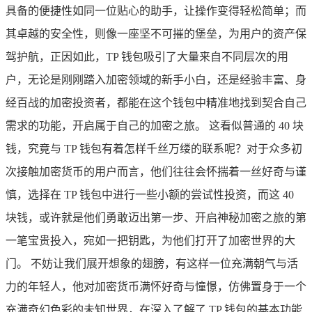
具备的便捷性如同一位贴心的助手，让操作变得轻松简单；而
其卓越的安全性，则像一座坚不可摧的堡垒，为用户的资产保
驾护航，正因如此，TP 钱包吸引了大量来自不同层次的用
户，无论是刚刚踏入加密领域的新手小白，还是经验丰富、身
经百战的加密投资者，都能在这个钱包中精准地找到契合自己
需求的功能，开启属于自己的加密之旅。 这看似普通的 40 块
钱，究竟与 TP 钱包有着怎样千丝万缕的联系呢？对于众多初
次接触加密货币的用户而言，他们往往会怀揣着一丝好奇与谨
慎，选择在 TP 钱包中进行一些小额的尝试性投资，而这 40
块钱，或许就是他们勇敢迈出第一步、开启神秘加密之旅的第
一笔宝贵投入，宛如一把钥匙，为他们打开了加密世界的大
门。 不妨让我们展开想象的翅膀，有这样一位充满朝气与活
力的年轻人，他对加密货币满怀好奇与憧憬，仿佛置身于一个
充满奇幻色彩的未知世界，在深入了解了 TP 钱包的基本功能