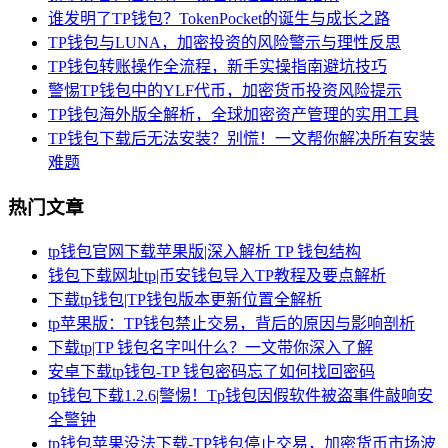
谁发明了TP钱包？TokenPocket的诞生与成长之路
TP钱包与LUNA，加密投资的风险警示与理性反思
TP钱包转账操作全流程，新手实操指南避坑技巧
警惕TP钱包中的YLF代币，加密货币投资风险提示
TP钱包海外版全解析，全球加密资产管理的实用工具
TP钱包下载后无法安装？别慌！一文帮你解决所有安装
难题
热门文章
tp钱包官网下载苹果版|深入解析 TP 钱包结构
钱包下载网址tp|币安钱包导入TP教程及要点解析
下载tp钱包|TP钱包版本更新位置全解析
tp苹果版：TP钱包禁止交易，背后的原因与影响剖析
下载tp|TP 钱包名字叫什么？一文带你深入了解
安卓下载tp钱包-TP 钱包密码忘了如何找回密码
tp钱包下载1.2.6|警惕！Tp钱包因假软件被盗事件敲响安
全警钟
tp钱包苹果没法下载-TP钱包停止交易，加密货币市场波