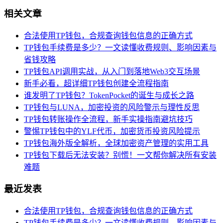
相关文章
合法使用TP钱包，合规查询钱包信息的正确方式
TP钱包手续费是多少？一文读懂收费规则、影响因素与
省钱攻略
TP钱包API调用实战，从入门到落地Web3交互场景
新手必看，超详细TP钱包创建全流程指南
谁发明了TP钱包？TokenPocket的诞生与成长之路
TP钱包与LUNA，加密投资的风险警示与理性反思
TP钱包转账操作全流程，新手实操指南避坑技巧
警惕TP钱包中的YLF代币，加密货币投资风险提示
TP钱包海外版全解析，全球加密资产管理的实用工具
TP钱包下载后无法安装？别慌！一文帮你解决所有安装
难题
最近发表
合法使用TP钱包，合规查询钱包信息的正确方式
TP钱包手续费是多少？一文读懂收费规则、影响因素与