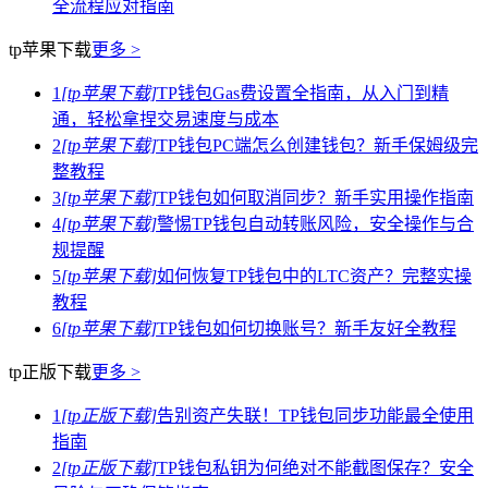
全流程应对指南
tp苹果下载
更多 >
1
[tp苹果下载]
TP钱包Gas费设置全指南，从入门到精
通，轻松拿捏交易速度与成本
2
[tp苹果下载]
TP钱包PC端怎么创建钱包？新手保姆级完
整教程
3
[tp苹果下载]
TP钱包如何取消同步？新手实用操作指南
4
[tp苹果下载]
警惕TP钱包自动转账风险，安全操作与合
规提醒
5
[tp苹果下载]
如何恢复TP钱包中的LTC资产？完整实操
教程
6
[tp苹果下载]
TP钱包如何切换账号？新手友好全教程
tp正版下载
更多 >
1
[tp正版下载]
告别资产失联！TP钱包同步功能最全使用
指南
2
[tp正版下载]
TP钱包私钥为何绝对不能截图保存？安全