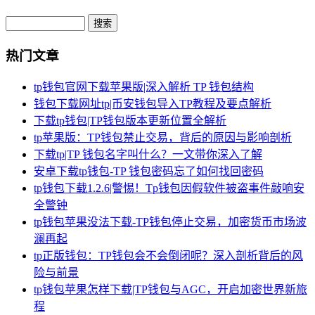
Search
热门文章
tp钱包官网下载苹果版|深入解析 TP 钱包结构
钱包下载网址tp|币安钱包导入TP教程及要点解析
下载tp钱包|TP钱包版本更新位置全解析
tp苹果版：TP钱包禁止交易，背后的原因与影响剖析
下载tp|TP 钱包名字叫什么？一文带你深入了解
安卓下载tp钱包-TP 钱包密码忘了如何找回密码
tp钱包下载1.2.6|警惕！Tp钱包因假软件被盗事件敲响安
全警钟
tp钱包苹果没法下载-TP钱包停止交易，加密货币市场波
澜再起
tp正版钱包：TP钱包会不会倒闭呢？深入剖析背后的风
险与前景
tp钱包苹果怎样下载|TP钱包与AGC，开启加密世界新旅
程