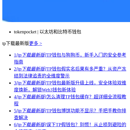
tokenpocket | 以太坊和比特币钱包
tp下载最新版
更多 >
1
[tp下载最新版]
TP钱包与狗狗币，新手入门的安全参考
指南
2
[tp下载最新版]
TP钱包假实名后果有多严重？从资产冻
结到法律追责的全维度警示
3
[tp下载最新版]
TP钱包最新版升级上线，安全体验双维
度焕新，解锁Web3钱包新体验
4
[tp下载最新版]
怎么清理TP钱包缓存？超详细全流程教
程
5
[tp下载最新版]
TP钱包博饼功能不显示？手把手教你排
查解决
6
[tp下载最新版]
误下TP假钱包？别慌！从止损到避险的