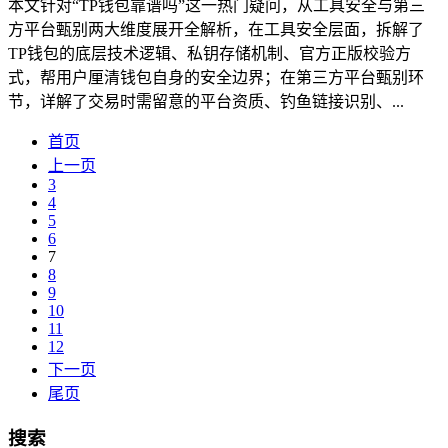
本文针对“TP钱包靠谱吗”这一热门疑问，从工具安全与第三
方平台甄别两大维度展开全解析，在工具安全层面，拆解了
TP钱包的底层技术逻辑、私钥存储机制、官方正版校验方
式，帮用户厘清钱包自身的安全边界；在第三方平台甄别环
节，详解了交易时需留意的平台资质、钓鱼链接识别、...
首页
上一页
3
4
5
6
7
8
9
10
11
12
下一页
尾页
搜索