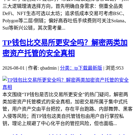
三大逻辑理清选择方向，首先明确自身需求：侧重全品类
DeFi、NFT生态可选以太坊；追求低成本交易可考虑BSC、
Polygon等二层/侧链；偏好高吞吐低手续费则可关注Solana、
Sui等新兴公链，其次需考量...
TP钱包比交易所更安全吗？解密两类加
密资产托管的安全真相
2026-08-01 | 作者: qbadmin |
分类：tp下载最新版
| 浏览:953
本文围绕“TP钱包是否比交易所更安全”的热门疑问，解密两
类加密资产托管模式的安全真相，加密交易所属于集中式托
管，用户资产交由平台把控，存在平台跑路、内部舞弊、黑客
入侵等风险；而TP钱包这类自托管钱包由用户自行掌控私
钥，理论上规避了中心化平台的管控风险，但也面临...