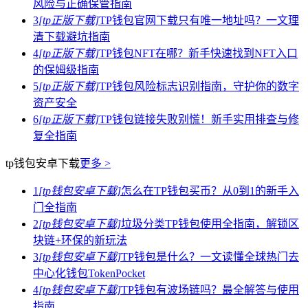
风险与正确保管指南
3
[tp正版下载]
TP钱包官网下载只有唯一地址吗？一文理
清下载避坑指南
4
[tp正版下载]
TP钱包NFT在哪？新手快速找到NFT入口
的保姆级指南
5
[tp正版下载]
TP钱包风险标志识别指南，守护你的数字
资产安全
6
[tp正版下载]
TP钱包链接失败别慌！新手实用排查与修
复全指南
tp钱包安卓下载
更多 >
1
[tp钱包安卓下载]
怎么在TP钱包买币？从0到1的新手入
门全指南
2
[tp钱包安卓下载]
垃圾分类TP钱包使用全指南，解锁区
块链+环保的新玩法
3
[tp钱包安卓下载]
TP钱包是什么？一文读懂全球热门去
中心化钱包TokenPocket
4
[tp钱包安卓下载]
TP钱包有波场链吗？最全解答与使用
指南