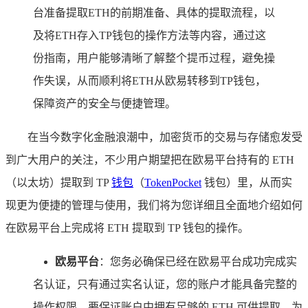
台准备提取ETH的前期准备、具体的提取流程，以
及将ETH存入TP钱包的操作方法等内容，通过这
份指南，用户能够清晰了解整个提币过程，避免操
作失误，从而顺利将ETH从欧易转移到TP钱包，
保障资产的安全与便捷管理。
在当今数字化金融浪潮中，加密货币的交易与存储愈发受
到广大用户的关注，不少用户期望把在欧易平台持有的 ETH
（以太坊）提取到 TP
钱包
（
TokenPocket
钱包）里，从而实
现更为便捷的管理与使用，我们将为您详细且全面地介绍如何
在欧易平台上完成将 ETH 提取到 TP 钱包的操作。
欧易平台
：您务必确保已经在欧易平台成功完成实
名认证，只有通过实名认证，您的账户才能具备完整的
操作权限，要保证账户中拥有足够的 ETH 可供提取，为