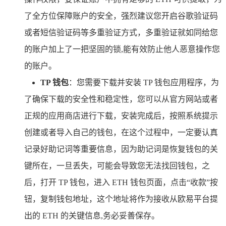
了全方位保障账户的安全，强烈建议您开启谷歌验证码
或者短信验证码等多重验证方式，多重验证就如同给您
的账户加上了一把坚固的锁,能有效防止他人恶意操作您
的账户。
TP 钱包
：您需要下载并安装 TP 钱包应用程序，为
了确保下载的安全性和稳定性，您可以从官方网站或者
正规的应用商店进行下载，安装完成后，按照系统提示
创建或者导入自己的钱包，在这个过程中，一定要认真
记录好助记词等重要信息，因为助记词是恢复钱包的关
键所在，一旦丢失，可能会导致您无法找回钱包，之
后，打开 TP 钱包，进入 ETH 钱包页面，点击“收款”按
钮，复制钱包地址，这个地址将作为接收从欧易平台提
出的 ETH 的关键信息,务必妥善保存。