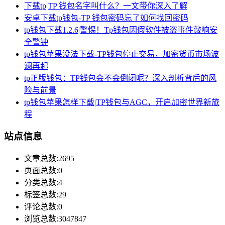
下载tp|TP 钱包名字叫什么？一文带你深入了解
安卓下载tp钱包-TP 钱包密码忘了如何找回密码
tp钱包下载1.2.6|警惕！Tp钱包因假软件被盗事件敲响安
全警钟
tp钱包苹果没法下载-TP钱包停止交易，加密货币市场波
澜再起
tp正版钱包：TP钱包会不会倒闭呢？深入剖析背后的风
险与前景
tp钱包苹果怎样下载|TP钱包与AGC，开启加密世界新旅
程
站点信息
文章总数:2695
页面总数:0
分类总数:4
标签总数:29
评论总数:0
浏览总数:3047847