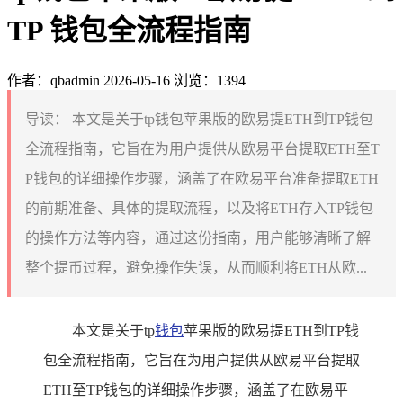
TP 钱包全流程指南
作者：qbadmin
2026-05-16
浏览：1394
导读：
本文是关于tp钱包苹果版的欧易提ETH到TP钱包
全流程指南，它旨在为用户提供从欧易平台提取ETH至T
P钱包的详细操作步骤，涵盖了在欧易平台准备提取ETH
的前期准备、具体的提取流程，以及将ETH存入TP钱包
的操作方法等内容，通过这份指南，用户能够清晰了解
整个提币过程，避免操作失误，从而顺利将ETH从欧...
本文是关于tp
钱包
苹果版的欧易提ETH到TP钱
包全流程指南，它旨在为用户提供从欧易平台提取
ETH至TP钱包的详细操作步骤，涵盖了在欧易平