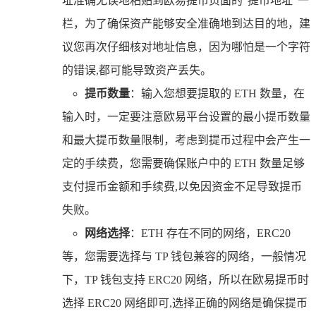
址准确无误地粘贴到欧易提币页面的“提币地址”一
栏，为了确保资产能够安全准确地到达目的地，建
议您再次仔细核对地址信息，因为哪怕是一个字符
的错误,都可能导致资产丢失。
提币数量
：输入您想要提取的 ETH 数量，在
输入时，一定要注意欧易平台设置的最小提币数量
和最大提币数量限制，考虑到提币过程中会产生一
定的手续费，您需要确保账户中的 ETH 数量足够
支付提币金额和手续费,以免因资金不足导致提币
失败。
网络选择
：ETH 存在不同的网络，ERC20
等，您需要选择与 TP 钱包兼容的网络，一般情况
下，TP 钱包支持 ERC20 网络，所以在欧易提币时
选择 ERC20 网络即可,选择正确的网络是确保提币